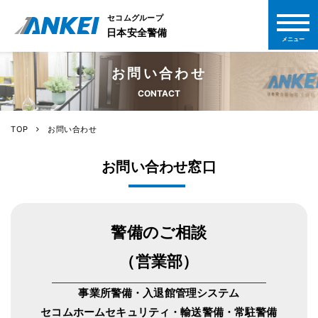
セコムグループ
t
o
日本安全警備
g
メニュー
g
l
お問い合わせ
e
n
CONTACT
a
v
i
g
TOP
お問い合わせ
a
t
i
お問い合わせ窓口
o
n
警備のご相談
（営業部）
事業所警備・入退館管理システム
セコムホームセキュリティ・輸送警備・常駐警備